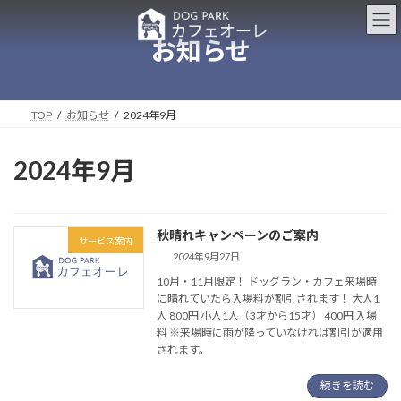
コ
ナ
ン
ビ
お知らせ
テ
ゲ
ン
ー
ツ
シ
へ
ョ
ス
ン
TOP
お知らせ
2024年9月
キ
に
ッ
移
2024年9月
プ
動
秋晴れキャンペーンのご案内
サービス案内
2024年9月27日
10月・11月限定！ ドッグラン・カフェ来場時
に晴れていたら入場料が割引されます！ 大人1
人 800円 小人1人（3才から15才） 400円 入場
料 ※来場時に雨が降っていなければ割引が適用
されます。
続きを読む