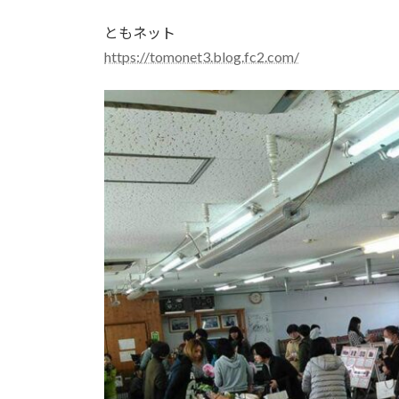
ともネット
https://tomonet3.blog.fc2.com/