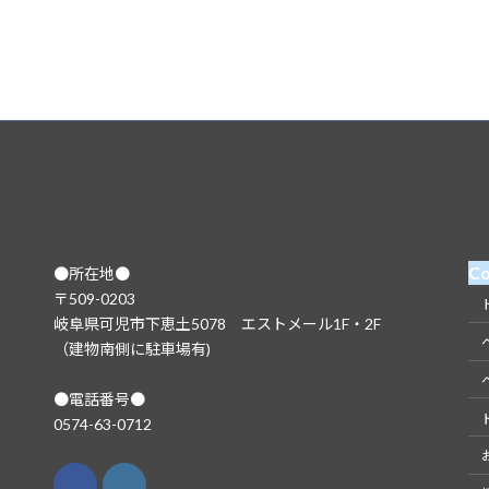
Co
●所在地●
〒509-0203
岐阜県可児市下恵土5078 エストメール1F・2F
（建物南側に駐車場有)
●電話番号●
0574-63-0712