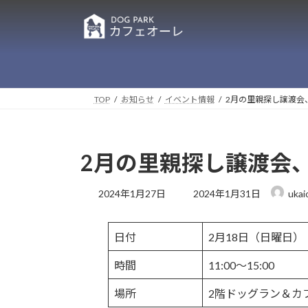
コ
ナ
ン
ビ
テ
ゲ
ン
ー
ツ
シ
へ
ョ
TOP
お知らせ
イベント情報
2月の里親探し譲渡会
ス
ン
キ
に
ッ
移
2月の里親探し譲渡会
プ
動
最
2024年1月27日
2024年1月31日
uka
終
更
新
日付
2月18日（日曜日）
日
時
時間
11:00～15:00
:
場所
2階ドッグラン＆カ