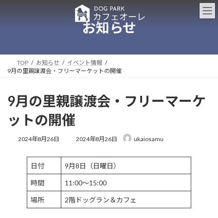
コ
ナ
ン
ビ
お知らせ
テ
ゲ
ン
ー
ツ
シ
へ
ョ
ス
ン
TOP
お知らせ
イベント情報
9月の里親譲渡会・フリーマーケットの開催
キ
に
ッ
移
プ
動
9月の里親譲渡会・フリーマーケ
ットの開催
最
2024年8月26日
2024年8月26日
ukaiosamu
終
更
新
日付
9月8日（日曜日）
日
時
時間
11:00～15:00
:
場所
2階ドッグラン＆カフェ